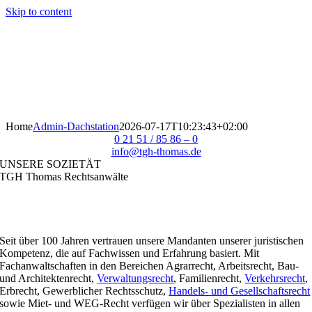
Skip to content
Home
Admin-Dachstation
2026-07-17T10:23:43+02:00
0 21 51 / 85 86 – 0
info@tgh-thomas.de
UNSERE SOZIETÄT
TGH Thomas Rechtsanwälte
Seit über 100 Jahren vertrauen unsere Mandanten unserer juristischen
Kompetenz, die auf Fachwissen und Erfahrung basiert. Mit
Fachanwaltschaften in den Bereichen Agrarrecht, Arbeitsrecht, Bau-
und Architektenrecht,
Verwaltungsrecht
, Familienrecht,
Verkehrsrecht
,
Erbrecht, Gewerblicher Rechtsschutz,
Handels- und Gesellschaftsrecht
sowie Miet- und WEG-Recht verfügen wir über Spezialisten in allen