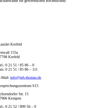
achanwältin für gewerblichen Rechtsschutz
anzlei Krefeld
stwall 155a
7798 Krefeld
el.: 0 21 51 / 85 86 – 0
ax: 0 21 51 / 85 86 – 111
-Mail:
info@tgh-thomas.de
esprechungszentrum S15
chorndorfer Str. 15
7906 Kempen
el.: 0 21 52 / 899 56 – 0