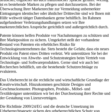
ist es bestehende Marken zu pflegen und durchzusetzen. Bei der
Überwachung Ihrer Markenrechte zur Vermeidung unbemerkter
Eintragungen identischer oder ähnlicher Drittrechte sind wir Ihnen mit
Hilfe weltweit tätiger Datenbanken gerne behilflich. Im Rahmen
aufgefundener Verletzungshandlungen setzen wir Ihre
markenrechtlichen Ansprüche gerichtlich und außergerichtlich durch.
Patente können helfen Produkte vor Nachahmungen zu schützen und
Ihre Marktposition zu sichern. Umgekehrt stellt der vorhandene
Bestand von Patenten ein erhebliches Risiko für
Technologieunternehmen dar. Stets besteht die Gefahr, dass ein neues
Produkt ein Patent eines Dritten verletzt. Wir unterstützen Sie bei der
Entwicklung von Abwehr- und Schutzstrategien beim Vertrieb von
Technologie- und Softwareprodukten. Gerne sind wir auch bei
Recherchen behilflich, um die bestehende Schutzrechtslage zu
evaluieren.
Das Urheberrecht ist die rechtliche und wirtschaftliche Grundlage der
Kreativwirtschaft. Hinzukommen geschützte Designs und
Geschmacksmuster. Photographen, Produkt-, Möbel- und
Textildesigner unterstützen wir bei der Durchsetzung ihrer Rechte und
der Gestaltung von Lizenzverträgen.
Die Richtlinie 2009/24/EG und die deutsche Umsetzung im
Urheberrechtsgesetz sichern den urheberrechtlichen Schutz von