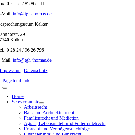
ax: 0 21 51 / 85 86 – 111
-Mail:
info@tgh-thomas.de
esprechungsraum Kalkar
ahnhofstr. 29
7546 Kalkar
el.: 0 28 24 / 96 26 796
-Mail:
info@tgh-thomas.de
Impressum
|
Datenschutz
Page load link
Home
Schwerpunkte
Arbeitsrecht
Bau- und Architektenrecht
Familienrecht und Mediation
Agrar-, Lebensmittel- und Futtermittelrecht
Erbrecht und Vermögensnachfolge
Finanzierungs- und Bankrecht