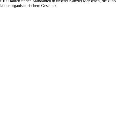
it 100 Jahren finden Mandanten in unserer Kanzlei Menschen, die zuhöre
d/oder organisatorischem Geschick.