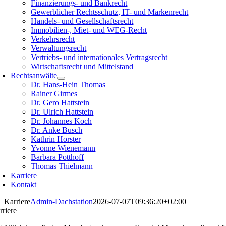
Finanzierungs- und Bankrecht
Gewerblicher Rechtsschutz, IT- und Markenrecht
Handels- und Gesellschaftsrecht
Immobilien-, Miet- und WEG-Recht
Verkehrsrecht
Verwaltungsrecht
Vertriebs- und internationales Vertragsrecht
Wirtschaftsrecht und Mittelstand
Rechtsanwälte
Dr. Hans-Hein Thomas
Rainer Girmes
Dr. Gero Hattstein
Dr. Ulrich Hattstein
Dr. Johannes Koch
Dr. Anke Busch
Kathrin Horster
Yvonne Wienemann
Barbara Potthoff
Thomas Thielmann
Karriere
Kontakt
Karriere
Admin-Dachstation
2026-07-07T09:36:20+02:00
rriere