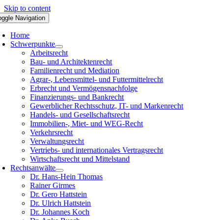
Skip to content
oggle Navigation
Home
Schwerpunkte
Arbeitsrecht
Bau- und Architektenrecht
Familienrecht und Mediation
Agrar-, Lebensmittel- und Futtermittelrecht
Erbrecht und Vermögensnachfolge
Finanzierungs- und Bankrecht
Gewerblicher Rechtsschutz, IT- und Markenrecht
Handels- und Gesellschaftsrecht
Immobilien-, Miet- und WEG-Recht
Verkehrsrecht
Verwaltungsrecht
Vertriebs- und internationales Vertragsrecht
Wirtschaftsrecht und Mittelstand
Rechtsanwälte
Dr. Hans-Hein Thomas
Rainer Girmes
Dr. Gero Hattstein
Dr. Ulrich Hattstein
Dr. Johannes Koch