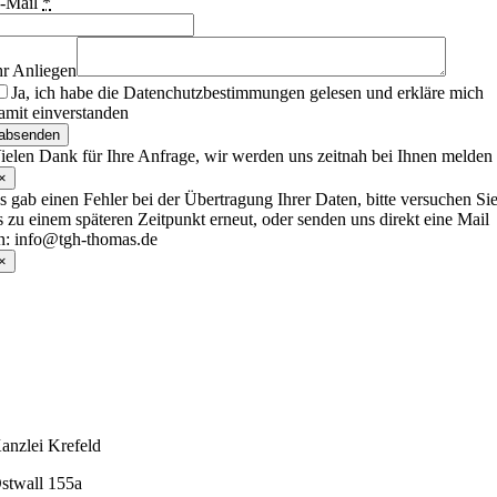
-Mail
*
hr Anliegen
Ja, ich habe die Datenchutzbestimmungen gelesen und erkläre mich
amit einverstanden
absenden
ielen Dank für Ihre Anfrage, wir werden uns zeitnah bei Ihnen melden
×
s gab einen Fehler bei der Übertragung Ihrer Daten, bitte versuchen Si
s zu einem späteren Zeitpunkt erneut, oder senden uns direkt eine Mail
n: info@tgh-thomas.de
×
anzlei Krefeld
stwall 155a