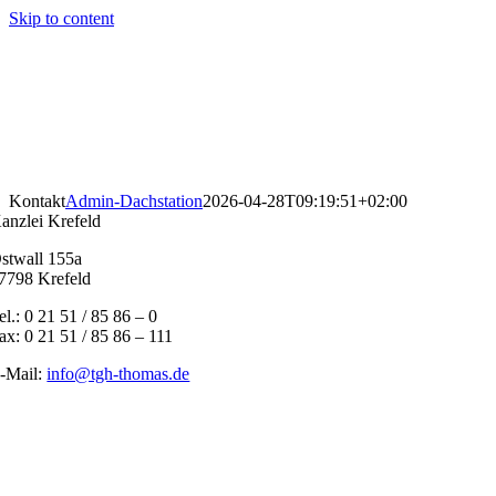
Skip to content
Kontakt
Admin-Dachstation
2026-04-28T09:19:51+02:00
anzlei Krefeld
stwall 155a
7798 Krefeld
el.: 0 21 51 / 85 86 – 0
ax: 0 21 51 / 85 86 – 111
-Mail:
info@tgh-thomas.de