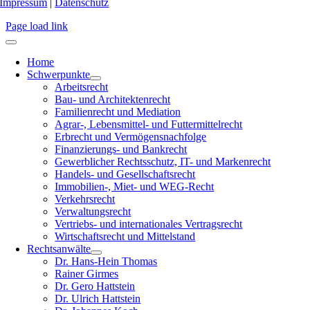
Impressum
|
Datenschutz
Page load link
Home
Schwerpunkte
Arbeitsrecht
Bau- und Architektenrecht
Familienrecht und Mediation
Agrar-, Lebensmittel- und Futtermittelrecht
Erbrecht und Vermögensnachfolge
Finanzierungs- und Bankrecht
Gewerblicher Rechtsschutz, IT- und Markenrecht
Handels- und Gesellschaftsrecht
Immobilien-, Miet- und WEG-Recht
Verkehrsrecht
Verwaltungsrecht
Vertriebs- und internationales Vertragsrecht
Wirtschaftsrecht und Mittelstand
Rechtsanwälte
Dr. Hans-Hein Thomas
Rainer Girmes
Dr. Gero Hattstein
Dr. Ulrich Hattstein