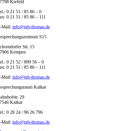
7798 Krefeld
el.: 0 21 51 / 85 86 – 0
ax: 0 21 51 / 85 86 – 111
-Mail:
info@tgh-thomas.de
esprechungszentrum S15
chorndorfer Str. 15
7906 Kempen
el.: 0 21 52 / 899 56 – 0
ax: 0 21 51 / 85 86 – 111
-Mail:
info@tgh-thomas.de
esprechungsraum Kalkar
ahnhofstr. 29
7546 Kalkar
el.: 0 28 24 / 96 26 796
-Mail:
info@tgh-thomas.de