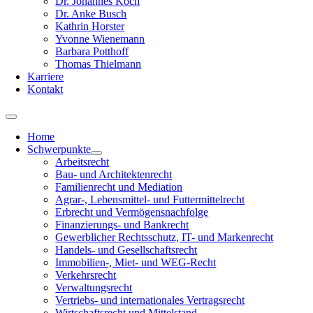
Dr. Johannes Koch
Dr. Anke Busch
Kathrin Horster
Yvonne Wienemann
Barbara Potthoff
Thomas Thielmann
Karriere
Kontakt
Home
Schwerpunkte
Arbeitsrecht
Bau- und Architektenrecht
Familienrecht und Mediation
Agrar-, Lebensmittel- und Futtermittelrecht
Erbrecht und Vermögensnachfolge
Finanzierungs- und Bankrecht
Gewerblicher Rechtsschutz, IT- und Markenrecht
Handels- und Gesellschaftsrecht
Immobilien-, Miet- und WEG-Recht
Verkehrsrecht
Verwaltungsrecht
Vertriebs- und internationales Vertragsrecht
Wirtschaftsrecht und Mittelstand