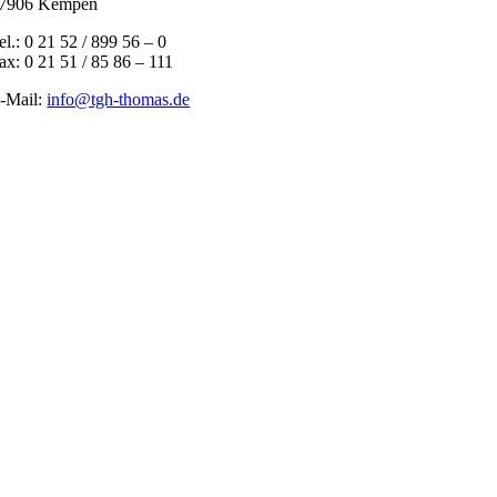
7906 Kempen
el.: 0 21 52 / 899 56 – 0
ax: 0 21 51 / 85 86 – 111
-Mail:
info@tgh-thomas.de