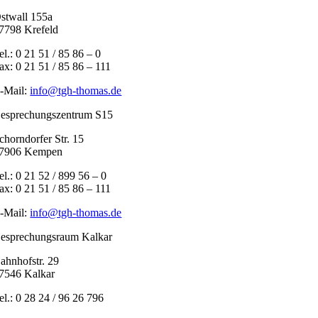
stwall 155a
7798 Krefeld
el.: 0 21 51 / 85 86 – 0
ax: 0 21 51 / 85 86 – 111
-Mail:
info@tgh-thomas.de
esprechungszentrum S15
chorndorfer Str. 15
7906 Kempen
el.: 0 21 52 / 899 56 – 0
ax: 0 21 51 / 85 86 – 111
-Mail:
info@tgh-thomas.de
esprechungsraum Kalkar
ahnhofstr. 29
7546 Kalkar
el.: 0 28 24 / 96 26 796