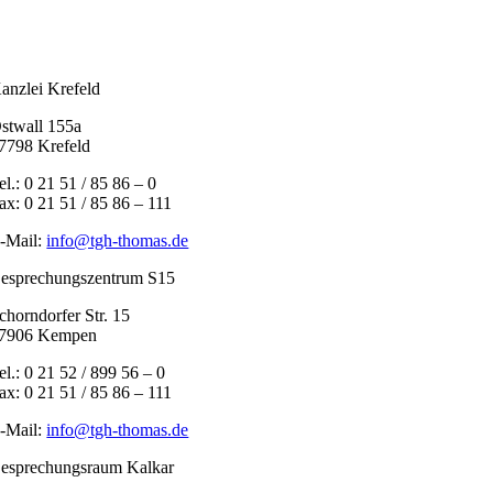
anzlei Krefeld
stwall 155a
7798 Krefeld
el.: 0 21 51 / 85 86 – 0
ax: 0 21 51 / 85 86 – 111
-Mail:
info@tgh-thomas.de
esprechungszentrum S15
chorndorfer Str. 15
7906 Kempen
el.: 0 21 52 / 899 56 – 0
ax: 0 21 51 / 85 86 – 111
-Mail:
info@tgh-thomas.de
esprechungsraum Kalkar