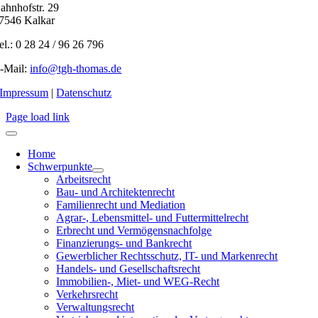
ahnhofstr. 29
7546 Kalkar
el.: 0 28 24 / 96 26 796
-Mail:
info@tgh-thomas.de
Impressum
|
Datenschutz
Page load link
Home
Schwerpunkte
Arbeitsrecht
Bau- und Architektenrecht
Familienrecht und Mediation
Agrar-, Lebensmittel- und Futtermittelrecht
Erbrecht und Vermögensnachfolge
Finanzierungs- und Bankrecht
Gewerblicher Rechtsschutz, IT- und Markenrecht
Handels- und Gesellschaftsrecht
Immobilien-, Miet- und WEG-Recht
Verkehrsrecht
Verwaltungsrecht