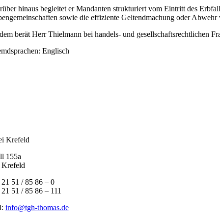
rüber hinaus begleitet er Mandanten strukturiert vom Eintritt des Erbf
bengemeinschaften sowie die effiziente Geltendmachung oder Abwehr v
dem berät Herr Thielmann bei handels- und gesellschaftsrechtlichen Fr
emdsprachen: Englisch
i Krefeld
ll 155a
 Krefeld
0 21 51 / 85 86 – 0
 21 51 / 85 86 – 111
l:
info@tgh-thomas.de