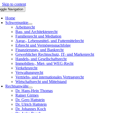
Skip to content
oggle Navigation
Home
Schwerpunkte
Arbeitsrecht
Bau- und Architektenrecht
Familienrecht und Mediation
Agrar-, Lebensmittel- und Futtermittelrecht
Erbrecht und Vermögensnachfolge
Finanzierungs- und Bankrecht
Gewerblicher Rechtsschutz, IT- und Markenrecht
Handels- und Gesellschaftsrecht
Immobilien-, Miet- und WEG-Recht
Verkehrsrecht
Verwaltungsrecht
Vertriebs- und internationales Vertragsrecht
Wirtschaftsrecht und Mittelstand
Rechtsanwälte
Dr. Hans-Hein Thomas
Rainer Girmes
Dr. Gero Hattstein
Dr. Ulrich Hattstein
Dr. Johannes Koch