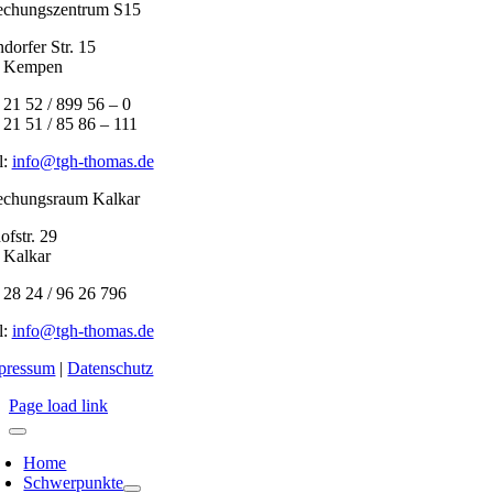
echungszentrum S15
dorfer Str. 15
 Kempen
0 21 52 / 899 56 – 0
 21 51 / 85 86 – 111
l:
info@tgh-thomas.de
echungsraum Kalkar
fstr. 29
 Kalkar
0 28 24 / 96 26 796
l:
info@tgh-thomas.de
pressum
|
Datenschutz
Page load link
Home
Schwerpunkte